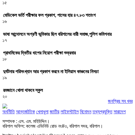
১৫
মেডিকেল ভর্তি পরীক্ষার ফল প্রকাশ, পাসের হার ৪৭.৮৩ শতাংশ
১৬
ভাষা আন্দোলনে অগ্রণী ভূমিকায় ছিল বরিশালের নারী সমাজ,পুলিশ কমিশনার
১৭
প্রাথমিকের দ্বিতীয় ধাপের নিয়োগ পরীক্ষা শুক্রবার
১৮
দুর্ঘটনার পরিসংখ্যান আর প্রকাশ করবে না ইলিয়াস কাঞ্চনের নিসচা
১৯
রমজানে খোলা থাকবে স্কুল
২০
জনপ্রিয় সব খবর
অর্থনীতি
আন্তর্জাতিক
খেলাধুলা
জাতীয়
লাইফস্টাইল
বিনোদন
তথ্যপ্রযুক্তি
সারাদেশ
সম্পাদক : এস. এম. মহিউদ্দিন।
বরিশাল অফিস: কলেজ এভিনিউ রোড নং#৩, বরিশাল সদর, বরিশাল।