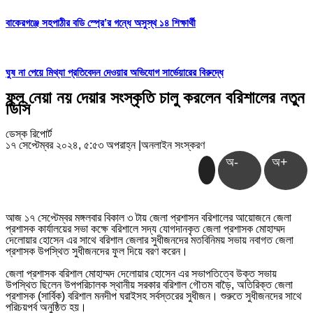
বাকেরগঞ্জে সহপাঠীর বডি স্প্রে’র গন্ধে অসুস্থ ১৪ শিক্ষার্থী
ঘুষ না পেয়ে মিথ্যা প্রতিবেদন দেওয়ার অভিযোগ সার্ভেয়ারের বিরুদ্ধে
ফুল নেয়া নয় দেয়ার সংস্কৃতি চালু করলেন বরিশালের নতুন
ডিসি
ডেস্ক রিপোর্ট
১৭ সেপ্টেম্বর ২০২৪, ৫:৫৩ অপরাহ্ন
|
অনলাইন সংস্করণ
অ-
অ+
আজ ১৭ সেপ্টেম্বর মঙ্গলবার বিকাল ৩ টায় জেলা প্রশাসন বরিশালের আয়োজনে জেলা
প্রশাসক কার্যালয়ের সভা কক্ষে বরিশালে সদ্য যোগদানকৃত জেলা প্রশাসক মোহাম্মদ
দেলোয়ার হোসেন এর সাথে বরিশাল জেলার সুধীজনদের মতবিনিময় সভায় নবাগত জেলা
প্রশাসক উপস্থিত সুধীজনদের ফুল দিয়ে বরণ করেন।
জেলা প্রশাসক বরিশাল মোহাম্মদ দেলোয়ার হোসেন এর সভাপতিত্বে উক্ত সভায়
উপস্থিত ছিলেন উপপরিচালক স্থানীয় সরকার বরিশাল গৌতম বাড়ৈ, অতিরিক্ত জেলা
প্রশাসক (সার্বিক) বরিশাল মনদীপ ঘরাইসহ সর্বস্তরের সুধীজন। শুরুতে সুধীজনদের সাথে
পরিচয়পর্ব অনুষ্ঠিত হয়।