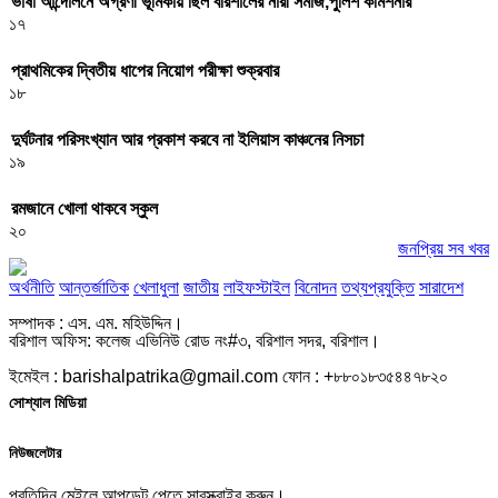
ভাষা আন্দোলনে অগ্রণী ভূমিকায় ছিল বরিশালের নারী সমাজ,পুলিশ কমিশনার
১৭
প্রাথমিকের দ্বিতীয় ধাপের নিয়োগ পরীক্ষা শুক্রবার
১৮
দুর্ঘটনার পরিসংখ্যান আর প্রকাশ করবে না ইলিয়াস কাঞ্চনের নিসচা
১৯
রমজানে খোলা থাকবে স্কুল
২০
জনপ্রিয় সব খবর
অর্থনীতি
আন্তর্জাতিক
খেলাধুলা
জাতীয়
লাইফস্টাইল
বিনোদন
তথ্যপ্রযুক্তি
সারাদেশ
সম্পাদক : এস. এম. মহিউদ্দিন।
বরিশাল অফিস: কলেজ এভিনিউ রোড নং#৩, বরিশাল সদর, বরিশাল।
ইমেইল : barishalpatrika@gmail.com ফোন : +৮৮০১৮৩৫৪৪৭৮২০
সোশ্যাল মিডিয়া
নিউজলেটার
প্রতিদিন মেইলে আপডেট পেতে সাবস্ক্রাইব করুন।