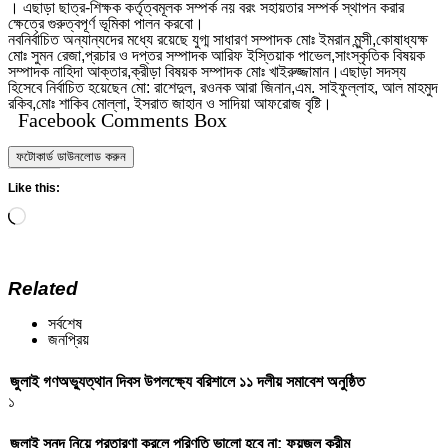
। এছাড়া ছাত্র-শিক্ষক কর্তৃত্বমূলক সম্পর্ক নয় বরং সহায়তার সম্পর্ক স্থাপন করার
ক্ষেত্রে গুরুত্বপূর্ণ ভূমিকা পালন করবো।
নবনির্বাচিত অন্যান্যদের মধ্যে রয়েছে যুগ্ম সাধারণ সম্পাদক মোঃ ইমরান মুন্সী,কোষাধ্যক্ষ
মোঃ সুমন রেজা,প্রচার ও দপ্তর সম্পাদক আরিফ ইস্তিয়াক পাভেল,সাংস্কৃতিক বিষয়ক
সম্পাদক নাহিদা আক্তার,ক্রীড়া বিষয়ক সম্পাদক মোঃ খাইরুজ্জামান।এছাড়া সদস্য
হিসেবে নির্বাচিত হয়েছেন মো: রাশেদুল, রওনক আরা জিনান,এম. সাইফুল্লাহ, আল মাহমুদ
রকিব,মোঃ শাকিব মোল্লা, ইসরাত জাহান ও সাদিয়া আফরোজ বৃষ্টি।
Facebook Comments Box
ফটোকার্ড ডাউনলোড করুন
Like this:
Loading…
Related
সর্বশেষ
জনপ্রিয়
জুলাই গণঅভ্যুত্থান দিবস উপলক্ষ্যে বরিশালে ১১ দলীয় সমাবেশ অনুষ্ঠিত
১
জুলাই সনদ নিয়ে প্রতারণা করলে পরিণতি ভালো হবে না: ফয়জুল করীম