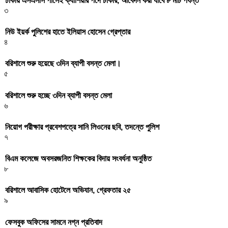
ঢাকায় এসএসসি পাসেই ক্যাশিয়ার পদে চাকরি, আবেদন করা যাবে ৮ মার্চ পর্যন্ত
৩
নিউ ইয়র্ক পুলিশের হাতে ইলিয়াস হোসেন গ্রেপ্তার
৪
বরিশালে শুরু হয়েছে ৩দিন ব্যাপী বসন্ত মেলা।
৫
বরিশালে শুরু হচ্ছে ৩দিন ব্যাপী বসন্ত মেলা
৬
নিয়োগ পরীক্ষার প্রবেশপত্রে সানি লিওনের ছবি, তদন্তে পুলিশ
৭
বিএম কলেজে অবসরজনিত শিক্ষকের বিদায় সংবর্ধনা অনুষ্ঠিত
৮
বরিশালে আবাসিক হোটেলে অভিযান, গ্রেফতার ২৫
৯
ফেসবুক অফিসের সামনে নগ্ন প্রতিবাদ