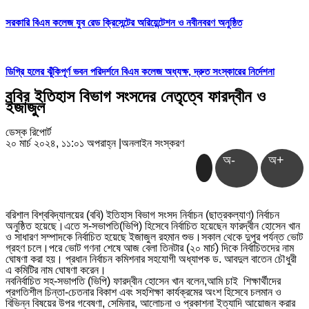
সরকারি বিএম কলেজ যুব রেড ক্রিসেন্টের অরিয়েন্টেশন ও নবীনবরণ অনুষ্ঠিত
ডিগ্রি হলের ঝুঁকিপূর্ণ ভবন পরিদর্শনে বিএম কলেজ অধ্যক্ষ, দ্রুত সংস্কারের নির্দেশনা
ববির ইতিহাস বিভাগ সংসদের নেতৃত্বে ফারদ্বীন ও
ইজাজুল
ডেস্ক রিপোর্ট
২০ মার্চ ২০২৪, ১১:০১ অপরাহ্ন
|
অনলাইন সংস্করণ
অ-
অ+
বরিশাল বিশ্ববিদ্যালয়ের (ববি) ইতিহাস বিভাগ সংসদ নির্বাচন (ছাত্রকল্যাণ) নির্বাচন
অনুষ্ঠিত হয়েছে।এতে স-সভাপতি(ভিপি) হিসেবে নির্বাচিত হয়েছেন ফারদ্বীন হোসেন খান
ও সাধারণ সম্পাদকে নির্বাচিত হয়েছে ইজাজুল রহমান শুভ।সকাল থেকে দুপুর পর্যন্ত ভোট
গ্রহণ চলে।পরে ভোট গণনা শেষে আজ বেলা তিনটার (২০ মার্চ) দিকে নির্বাচিতদের নাম
ঘোষণা করা হয়। প্রধান নির্বাচন কমিশনার সহযোগী অধ্যাপক ড. আবদুল বাতেন চৌধুরী
এ কমিটির নাম ঘোষণা করেন।
নবনির্বাচিত সহ-সভাপতি (ভিপি) ফারদ্বীন হোসেন খান বলেন,আমি চাই শিক্ষার্থীদের
প্রগতিশীল চিন্তা-চেতনার বিকাশ এবং সহশিক্ষা কার্যক্রমের অংশ হিসেবে চলমান ও
বিভিন্ন বিষয়ের উপর গবেষণা, সেমিনার, আলোচনা ও প্রকাশনা ইত্যাদি আয়োজন করার