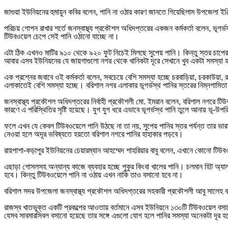
জাগুয়া ইউনিয়নের হুমায়ুন কবির বলেন, পানি না ওঠার কারণ জানতে গিয়েছিলাম উপজেলা ইঞ
পরিচয় গোপন রাখার শর্তে জনস্বাস্থ্য প্রকৌশল অধিদপ্তরের একজন কর্মকর্তা বলেন, ভূগ
টিউবওয়েল চেপে সেই পানি ওঠানো যাচ্ছে না।
এটা ঠিক এখনও মাটির ৯১০ থেকে ৯২০ ফুট নিচেই মিলছে সুপেয় পানি। কিন্তু স্তর চা
আবার এসব ইউনিয়নের যে জায়গাগুলো নগর থেকে খানিকটা দূরে সেখানে খুব একটা সমস্যা হ
এক প্রশ্নের জবাবে ওই কর্মকর্তা বলেন, সবচেয়ে বেশি সমস্যা হচ্ছে চরবাড়িয়া, চরকাউয়
এলাকাতেই বেশি সমস্যা হচ্ছে। বরিশাল নগর এলাকার ভূগর্ভস্থ পানির স্তরের নিম্নগাম
জনস্বাস্থ্য প্রকৌশল অধিদপ্তরের নির্বাহী প্রকৌশলী মো. ইমরান বলেন, বরিশাল নগরে ট
কারণে এ পরিস্থিতির সৃষ্টি হয়েছে। যুগ যুগ ধরে এভাবে ভূগর্ভস্থ পানি তুলে আনায় ভূ-
ফলে এখন যে কেবল টিউবওয়েলে পানি উঠছে না তা নয়, সুপেয় পানির স্তর পর্যন্ত তার ভার
নেওয়া হলে অদূর ভবিষ্যতে হয়তো বরিশাল নগরে পানির হাহাকার পড়বে।
রায়পাশা-কড়াপুর ইউনিয়নের চেয়ারম্যান আহম্মেদ শাহরিয়ার বাবু বলেন, এখানে কোনো টিউ
এছাড়া গোসলসহ অন্যান্য কাজে ব্যবহার হচ্ছে পুকুর কিংবা খালের পানি। চলমান হিট অ্যাল
হবে। কিন্তু টিউবওয়েলে পানি না ওঠায় এখন নাকি তাও বসানো হবে না।
বরিশাল সদর উপজেলা জনস্বাস্থ্য প্রকৌশল অধিদপ্তরের সহকারী প্রকৌশলী আবু সালে
রাজস্ব খাতভুক্ত একটি প্রকল্পের আওতায় বর্তমানে এসব ইউনিয়নে ১৩০টি টিউবওয়েল ব
যেসব সাবমারসিবল বসানো হয়েছে তার সঙ্গে এগুলো যোগ হলে পানির সমস্যা অনেকটা দূর