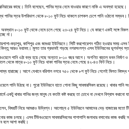
্জিনিয়ারের কাছে। তিনি বলেছেন, পানির স্তর নেমে যাওয়ার কারণে নাকি এ অবস্থা হয়েছে।
র্ভস্থ পানির স্তর উপরিভাগ থেকে ৮-১০ ফুট নিচে থাকলে চাপকল চেপে পানি ওঠানো সম্ভব। 
পের অবস্থান ৮-১০ ফুট থেকে নেমে চলে গেছে ২৩-২৪ ফুট নিচে। যে কারণে একই সঙ্গে ব
চ্ছে না।
া, রায়পাশা-কড়াপুর, কাশিপুর এবং জাগুয়া ইউনিয়নে। সিটি করপোরেশন গঠিত হওয়ার সময় এসব 
িতা কিন্তু আরও ভয়াবহ। মূলত তার প্রভাবই পড়ছে নগরসংলগ্ন এসব ইউনিয়নের ভূগর্ভস্থ স্
িউবওয়েলে পানি ওঠা বন্ধ হয়ে গেছে অন্তত ৮-১০ বছর আগে। অগণিত বহুতল ভবন নির্মাণ ও এসব
উপরিতল থেকে মাত্র ৮-১০ ফুট নিচে থাকা পানির স্তর নেমে গেছে ৪২-৪৩ ফিট নিচে।
সাম্য হারাচ্ছে। আগে যেখানে বরিশাল নগরে ৭৫০ থেকে ৮শ ফুট নিচে গেলেই মিলত বিশুদ্ধ 
বওয়েলে পানি উঠছে না। পুরো ইউনিয়নে হাতে গোনা কিছু সাবমারসিবল রয়েছে। খাবার পানি স
ার্মে একটু খাবার পানির জন্য মানুষ যে কতটা কষ্ট করছে তা চোখে না দেখলে বিশ্বাস করান
হ বলেন, বিষয়টি নিয়ে আমরাও উদ্বিগ্ন। আলোচ্য ৫ ইউনিয়নে আমাদের দেড় হাজারের মতো
সানোর কাজ চলছে। এসব টিউবওয়েলে সাবমারসিবলের পাশাপাশি জলাধার বসানোর কাজ করছি আ
 হবে বলে আশা করছি।