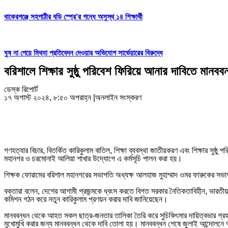
বাকেরগঞ্জে সহপাঠীর বডি স্প্রে’র গন্ধে অসুস্থ ১৪ শিক্ষার্থী
ঘুষ না পেয়ে মিথ্যা প্রতিবেদন দেওয়ার অভিযোগ সার্ভেয়ারের বিরুদ্ধে
বরিশালে শিক্ষার সুষ্ঠু পরিবেশ ফিরিয়ে আনার দাবিতে মানববন
ডেস্ক রিপোর্ট
১৭ অগাস্ট ২০২৪, ৮:৫০ অপরাহ্ন
|
অনলাইন সংস্করণ
গণহত্যার বিচার, বিতর্কিত কারিকুলাম বাতিল, শিক্ষা ব্যবস্থা জাতীয়করণ এবং শিক্ষার সু
মহানগর ও চরমোনাই আলিয়া শাখার উদ্যোগে এ কর্মসূচি পালন করা হয়।
শিক্ষক ফোরামের বরিশাল মহানগরের সভাপতি অধ্যক্ষ আলহাজ মুহাম্মাদ ওমর ফারুকের সভা
বক্তারা বলেন, দেশের আগামী প্রজন্মকে ধ্বংস করতে বিগত সরকার নৈতিকতাবিহীন, ভারতীয় ও
কমিশন গঠন করে নতুন কারিকুলাম প্রণয়ন করার দাবি জানিয়েছেন।
মানববন্ধন থেকে আহত সকল ছাত্র-জনতার তালিকা তৈরি করে সুচিকিৎসার দায়িত্বভার গ্রহণ 
মুখোমুখি করার জন্য মানববন্ধন থেকে দাবি তোলা হয়। মানববন্ধন শেষে জুলাই আন্দোলন