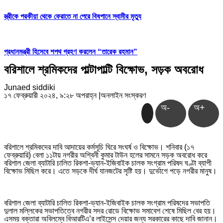
স্ত্রীকে পরকীয়া থেকে ফেরাতে না পেরে বিষপানে স্বামীর মৃত্যু
প্রধানমন্ত্রী হিসেবে শপথ গ্রহণ করলেন “তারেক রহমান”
বরিশালে শ্রমিকদের পাল্টাপাল্টি বিক্ষোভ, সড়ক অবরোধ
Junaed siddiki
১৭ ফেব্রুয়ারী ২০২৪, ৯:২৮ অপরাহ্ন
|
অনলাইন সংস্করণ
অ-
অ+
বরিশালে শ্রমিকদের দাবি আদায়ের কর্মসূচি ঘিরে সংঘর্ষ ও বিক্ষোভ। শনিবার (১৭
ফেব্রুয়ারি) বেলা ১১টায় নগরীর অশ্বিনী কুমার টাউন হলের সামনে সড়ক অবরোধ করে
বরিশাল জেলা ব্যাটারি চালিত রিকশা-ভ্যান-ইজিবাইক চালক সংগ্রাম পরিষদ ঘণ্টা ব্যাপী
বিক্ষোভ মিছিল করে। এতে সড়কে দীর্ঘ যানজটের সৃষ্টি হয়। দুর্ভোগে পড়ে নগরীর মানুষ।
বরিশাল জেলা ব্যাটারি চালিত রিকশা-ভ্যান-ইজিবাইক চালক সংগ্রাম পরিষদের সভাপতি
দুলাল মল্লিকের সভাপতিত্বে নগরীর সদর রোডে বিক্ষোভ সমাবেশ শেষে মিছিল বের হয়।
এসময় বক্তারা অবিলম্বে বিআরটিএ’র লাইসেন্স দেয়ার জন্য সরকারের কাছে দাবি জানান।