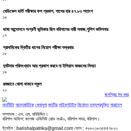
মেডিকেল ভর্তি পরীক্ষার ফল প্রকাশ, পাসের হার ৪৭.৮৩ শতাংশ
১৬
ভাষা আন্দোলনে অগ্রণী ভূমিকায় ছিল বরিশালের নারী সমাজ,পুলিশ কমিশনার
১৭
প্রাথমিকের দ্বিতীয় ধাপের নিয়োগ পরীক্ষা শুক্রবার
১৮
দুর্ঘটনার পরিসংখ্যান আর প্রকাশ করবে না ইলিয়াস কাঞ্চনের নিসচা
১৯
রমজানে খোলা থাকবে স্কুল
২০
জনপ্রিয় সব খবর
অর্থনীতি
আন্তর্জাতিক
খেলাধুলা
জাতীয়
লাইফস্টাইল
বিনোদন
তথ্যপ্রযুক্তি
সারাদেশ
সম্পাদক : এস. এম. মহিউদ্দিন।
বরিশাল অফিস: কলেজ এভিনিউ রোড নং#৩, বরিশাল সদর, বরিশাল।
ইমেইল : barishalpatrika@gmail.com ফোন : +৮৮০১৮৩৫৪৪৭৮২০