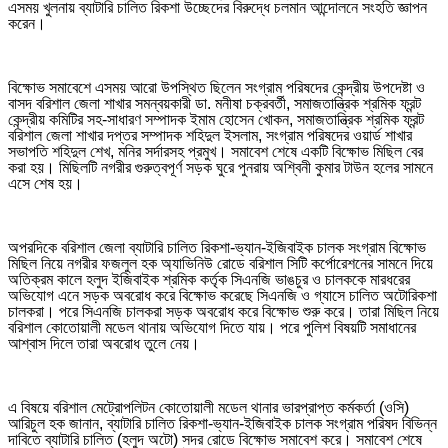
এসময় খুলনায় ব্যাটারি চালিত রিকশা উচ্ছেদের বিরুদ্ধে চলমান আন্দোলনে সংহতি জ্ঞাপন
করেন।
বিক্ষোভ সমাবেশে এসময় আরো উপস্থিত ছিলেন সংগ্রাম পরিষদের কেন্দ্রীয় উপদেষ্টা ও
বাসদ বরিশাল জেলা শাখার সমন্বয়কারী ডা. মনীষা চক্রবর্তী, সমাজতান্ত্রিক শ্রমিক ফ্রন্ট
কেন্দ্রীয় কমিটির সহ-সাধারণ সম্পাদক ইমাম হোসেন খোকন, সমাজতান্ত্রিক শ্রমিক ফ্রন্ট
বরিশাল জেলা শাখার দপ্তর সম্পাদক শহিদুল ইসলাম, সংগ্রাম পরিষদের ওয়ার্ড শাখার
সভাপতি শহিদুল শেখ, মনির সর্দারসহ প্রমুখ। সমাবেশ শেষে একটি বিক্ষোভ মিছিল বের
করা হয়। মিছিলটি নগরীর গুরুত্বপূর্ণ সড়ক ঘুরে পুনরায় অশ্বিনী কুমার টাউন হলের সামনে
এসে শেষ হয়।
অপরদিকে বরিশাল জেলা ব্যাটারি চালিত রিকশা-ভ্যান-ইজিবাইক চালক সংগ্রাম বিক্ষোভ
মিছিল নিয়ে নগরীর ফজলুল হক অ্যাভিনিউ রোডে বরিশাল সিটি কর্পোরেশনের সামনে দিয়ে
অতিক্রম কালে হলুদ ইজিবাইক শ্রমিক কর্তৃক সিএনজি ভাঙচুর ও চালককে মারধরের
অভিযোগ এনে সড়ক অবরোধ করে বিক্ষোভ করেছে সিএনজি ও গ্যাসে চালিত অটোরিকশা
চালকরা। পরে সিএনজি চালকরা সড়ক অবরোধ করে বিক্ষোভ শুরু করে। তারা মিছিল নিয়ে
বরিশাল কোতোয়ালী মডেল থানায় অভিযোগ দিতে যায়। পরে পুলিশ বিষয়টি সমাধানের
আশ্বাস দিলে তারা অবরোধ তুলে নেয়।
এ বিষয়ে বরিশাল মেট্রোপলিটন কোতোয়ালী মডেল থানার ভারপ্রাপ্ত কর্মকর্তা (ওসি)
আরিচুল হক জানান, ব্যাটারি চালিত রিকশা-ভ্যান-ইজিবাইক চালক সংগ্রাম পরিষদ বিভিন্ন
দাবিতে ব্যাটারি চালিত (হলুদ অটো) সদর রোডে বিক্ষোভ সমাবেশ করে। সমাবেশ শেষে