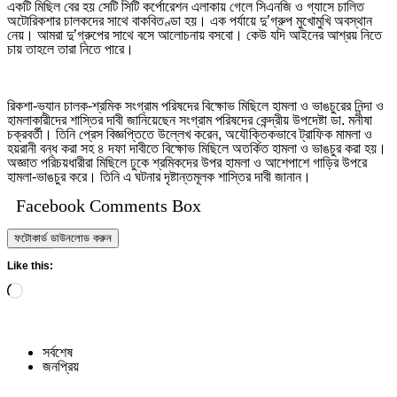
একটি মিছিল বের হয় সেটি সিটি কর্পোরেশন এলাকায় গেলে সিএনজি ও গ্যাসে চালিত
অটোরিকশার চালকদের সাথে বাকবিতণ্ডা হয়। এক পর্যায়ে দু’গ্রুপ মুখোমুখি অবস্থান
নেয়। আমরা দু’গ্রুপের সাথে বসে আলোচনায় বসবো। কেউ যদি আইনের আশ্রয় নিতে
চায় তাহলে তারা নিতে পারে।
রিকশা-ভ্যান চালক-শ্রমিক সংগ্রাম পরিষদের বিক্ষোভ মিছিলে হামলা ও ভাঙচুরের নিন্দা ও
হামলাকারীদের শাস্তির দাবী জানিয়েছেন সংগ্রাম পরিষদের কেন্দ্রীয় উপদেষ্টা ডা. মনীষা
চক্রবর্তী। তিনি প্রেস বিজ্ঞপ্তিতে উল্লেখ করেন, অযৌক্তিকভাবে ট্রাফিক মামলা ও
হয়রানী বন্ধ করা সহ ৪ দফা দাবীতে বিক্ষোভ মিছিলে অতর্কিত হামলা ও ভাঙচুর করা হয়।
অজ্ঞাত পরিচয়ধারীরা মিছিলে ঢুকে শ্রমিকদের উপর হামলা ও আশেপাশে গাড়ির উপরে
হামলা-ভাঙচুর করে। তিনি এ ঘটনার দৃষ্টান্তমূলক শাস্তির দাবী জানান।
Facebook Comments Box
ফটোকার্ড ডাউনলোড করুন
Like this:
Loading…
সর্বশেষ
জনপ্রিয়