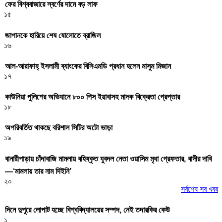
ফের বিশ্ববাজারে স্বর্ণের দামে বড় লাফ
১৫
জাপানকে হারিয়ে শেষ ষোলোতে ব্রাজিল
১৬
আল-আরাফাহ্ ইসলামী ব্যাংকের বিসিএমডি প্রধান হলেন মাসুম মিজান
১৭
কাউনিয়া পুলিশের অভিযানে ৮০০ পিস ইয়াবাসহ মাদক বিক্রেতা গ্রেপ্তার
১৮
অপরিবর্তিত থাকছে বরিশাল সিটির অটো ভাড়া
১৯
বানারীপাড়ায় চাঁদাবাজি মামলায় বহিষ্কৃত যুবদল নেতা ওয়াসিম মৃধা গ্রেফতার, বাদীর দাবি
—‘মামলায় তার নাম দিইনি’
২০
সর্বশেষ সব খবর
দিনে দুপুরে লোপাট হচ্ছে বিশ্ববিদ্যালয়ের সম্পদ, নেই তদারকির কেউ
১