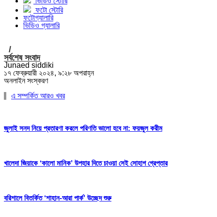
ভিডিও স্টোরি
ফটো স্টোরি
ফটোগ্যালারি
ভিডিও গ্যালারি
/
সর্বশেষ সংবাদ
Junaed siddiki
১৭ ফেব্রুয়ারী ২০২৪, ৯:২৮ অপরাহ্ন
অনলাইন সংস্করণ
এ সম্পর্কিত আরও খবর
জুলাই সনদ নিয়ে প্রতারণা করলে পরিণতি ভালো হবে না: ফয়জুল করীম
খালেদা জিয়াকে ‘কালো মানিক’ উপহার দিতে চাওয়া সেই সোহাগ গ্রেপ্তার
বরিশালে বিতর্কিত ‘শাহান-আরা পার্ক’ উচ্ছেদ শুরু