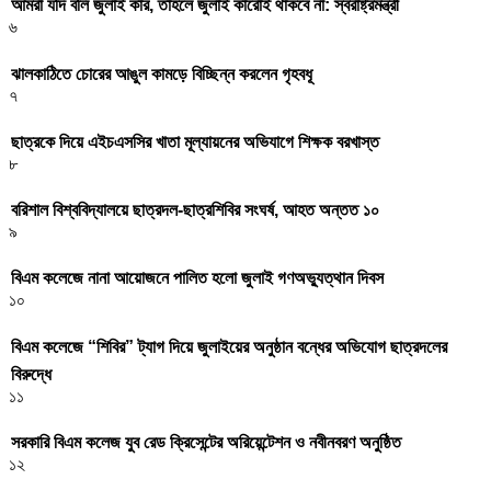
আমরা যদি বলি জুলাই কার, তাহলে জুলাই কারোই থাকবে না: স্বরাষ্ট্রমন্ত্রী
৬
ঝালকাঠিতে চোরের আঙুল কামড়ে বিচ্ছিন্ন করলেন গৃহবধূ
৭
ছাত্রকে দিয়ে এইচএসসির খাতা মূল্যায়নের অভিযাগে শিক্ষক বরখাস্ত
৮
বরিশাল বিশ্ববিদ্যালয়ে ছাত্রদল-ছাত্রশিবির সংঘর্ষ, আহত অন্তত ১০
৯
বিএম কলেজে নানা আয়োজনে পালিত হলো জুলাই গণঅভ্যুত্থান দিবস
১০
বিএম কলেজে “শিবির” ট্যাগ দিয়ে জুলাইয়ের অনুষ্ঠান বন্ধের অভিযোগ ছাত্রদলের
বিরুদ্ধে
১১
সরকারি বিএম কলেজ যুব রেড ক্রিসেন্টের অরিয়েন্টেশন ও নবীনবরণ অনুষ্ঠিত
১২