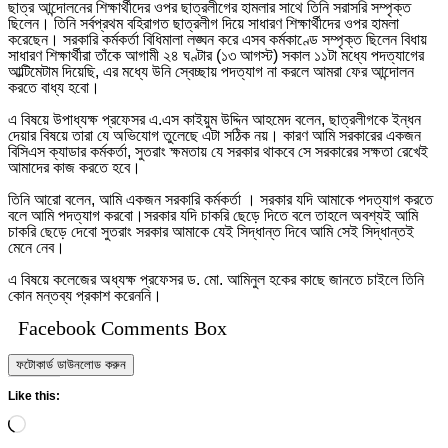
ছাত্র আন্দোলনের শিক্ষার্থীদের ওপর ছাত্রলীগের হামলার সাথে তিনি সরাসরি সম্পৃক্ত
ছিলেন। তিনি সর্বপ্রথম বহিরাগত ছাত্রলীগ দিয়ে সাধারণ শিক্ষার্থীদের ওপর হামলা
করেছেন। সরকারি কর্মকর্তা বিধিমালা লঙ্ঘন করে এসব কর্মকাণ্ডে সম্পৃক্ত ছিলেন বিধায়
সাধারণ শিক্ষার্থীরা তাঁকে আগামী ২৪ ঘণ্টার (১৩ আগস্ট) সকাল ১১টা মধ্যে পদত্যাগের
আল্টিমেটাম দিয়েছি, এর মধ্যে উনি স্বেচ্ছায় পদত্যাগ না করলে আমরা ফের আন্দোলন
করতে বাধ্য হবো।
এ বিষয়ে উপাধ্যক্ষ প্রফেসর এ.এস কাইয়ুম উদ্দিন আহমেদ বলেন, ছাত্রলীগকে ইন্ধন
দেয়ার বিষয়ে তারা যে অভিযোগ তুলেছে এটা সঠিক নয়। কারণ আমি সরকারের একজন
বিসিএস ক্যাডার কর্মকর্তা, সুতরাং ক্ষমতায় যে সরকার থাকবে সে সরকারের সক্ষতা রেখেই
আমাদের কাজ করতে হবে।
তিনি আরো বলেন, আমি একজন সরকারি কর্মকর্তা । সরকার যদি আমাকে পদত্যাগ করতে
বলে আমি পদত্যাগ করবো।সরকার যদি চাকরি ছেড়ে দিতে বলে তাহলে অবশ্যই আমি
চাকরি ছেড়ে দেবো সুতরাং সরকার আমাকে যেই সিদ্ধান্ত দিবে আমি সেই সিদ্ধান্তই
মেনে নেব।
এ বিষয়ে কলেজের অধ্যক্ষ প্রফেসর ড. মো. আমিনুল হকের কাছে জানতে চাইলে তিনি
কোন মন্তব্য প্রকাশ করেননি।
Facebook Comments Box
ফটোকার্ড ডাউনলোড করুন
Like this:
Loading…