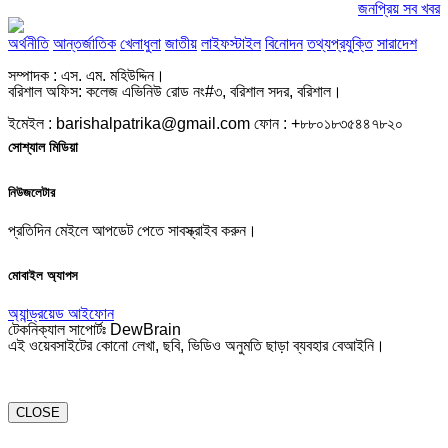
জনপ্রিয় সব খবর
অর্থনীতি
আন্তর্জাতিক
খেলাধুলা
জাতীয়
লাইফস্টাইল
বিনোদন
তথ্যপ্রযুক্তি
সারাদেশ
সম্পাদক : এস. এম. মহিউদ্দিন।
বরিশাল অফিস: কলেজ এভিনিউ রোড নং#৩, বরিশাল সদর, বরিশাল।
ইমেইল : barishalpatrika@gmail.com ফোন : +৮৮০১৮৩৫৪৪৭৮২০
সোশ্যাল মিডিয়া
নিউজলেটার
প্রতিদিন মেইলে আপডেট পেতে সাবস্ক্রাইব করুন।
মোবাইল অ্যাপস
অ্যান্ড্রয়েড
আইফোন
টেকনিক্যাল সাপোর্টঃ DewBrain
এই ওয়েবসাইটের কোনো লেখা, ছবি, ভিডিও অনুমতি ছাড়া ব্যবহার বেআইনি।
CLOSE