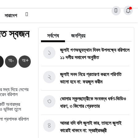
সারাদেশ
জিত স্বজন
সর্বশেষ
জনপ্রিয়
১
জুলাই গণঅভ্যুত্থান দিবস উপলক্ষ্যে বরিশালে
১১ দলীয় সমাবেশ অনুষ্ঠিত
অ-
অ+
২
জুলাই সনদ নিয়ে প্রতারণা করলে পরিণতি
ভালো হবে না: ফয়জুল করীম
র মধ্য দিয়ে দেশের
করেন বরিশাল
৩
ভোলায় স্কুলছাত্রীকে সংঘবদ্ধ ধর্ষণ-ভিডিও
কটি অনারম্বর
ধারণ, ৩ কিশোর গ্রেফতার
 ও ভূমিকা তুলে
লা প্রশাসক বরিশাল
৪
আমরা যদি বলি জুলাই কার, তাহলে জুলাই
কারোই থাকবে না: স্বরাষ্ট্রমন্ত্রী