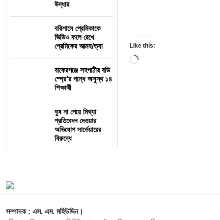
উদ্ধার
বরিশালে প্রেমিকাকে
ভিডিও কলে রেখে
প্রেমিকের আত্মহ/ত্যা
Like this:
Loading…
বাকেরগঞ্জে সহপাঠীর বডি
স্প্রে’র গন্ধে অসুস্থ ১৪
শিক্ষার্থী
ঘুষ না পেয়ে মিথ্যা
প্রতিবেদন দেওয়ার
অভিযোগ সার্ভেয়ারের
বিরুদ্ধে
সম্পাদক : এস. এম. মহিউদ্দিন।