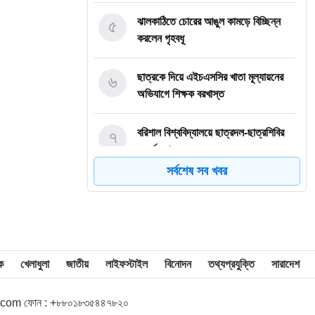
৫
ঝালকাঠিতে চোরের আঙুল কামড়ে বিচ্ছিন্ন
করলেন গৃহবধূ
৬
ছাত্রকে দিয়ে এইচএসসির খাতা মূল্যায়নের
অভিযাগে শিক্ষক বরখাস্ত
৭
বরিশাল বিশ্ববিদ্যালয়ে ছাত্রদল-ছাত্রশিবির
সংঘর্ষ, আহত অন্তত ১০
সর্বশেষ সব খবর
৮
বিএম কলেজে নানা আয়োজনে পালিত হলো
জুলাই গণঅভ্যুত্থান দিবস
৯
বিএম কলেজে “শিবির” ট্যাগ দিয়ে জুলাইয়ের
অনুষ্ঠান বন্ধের অভিযোগ ছাত্রদলের বিরুদ্ধে
ক
খেলাধুলা
জাতীয়
লাইফস্টাইল
বিনোদন
তথ্যপ্রযুক্তি
সারাদেশ
১০
সরকারি বিএম কলেজ যুব রেড ক্রিসেন্টের
l.com ফোন : +৮৮০১৮৩৫৪৪৭৮২০