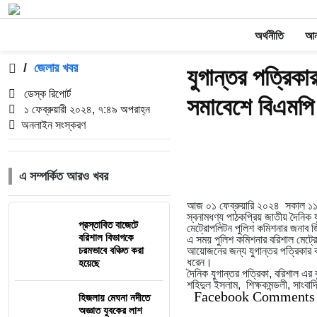
অর্থনীতি
আন্
/
জেলার খবর
যুগান্তর পত্রিক
ডেস্ক রিপোর্ট
সমাবেশে বিএমপি
১ ফেব্রুয়ারী ২০২৪, ৭:৪৯ অপরাহ্ন
অনলাইন সংস্করণ
এ সম্পর্কিত আরও খবর
আজ ০১ ফেব্রুয়ারি ২০২৪ সকাল ১১ টা
স্বনামধণ্য পাঠকপ্রিয় জাতীয় দৈনিক
প্রস্তাবিত বাজেটে
মেট্রোপলিটন পুলিশ কমিশনার জনাব জ
বরিশাল বিভাগকে
এ সময় পুলিশ কমিশনার বরিশাল মেট্রো
চরমভাবে বঞ্চিত করা
আয়োজনের জন্য যুগান্তর পত্রিকার কর্ত
ধরেন।
হয়েছে
দৈনিক যুগান্তর পত্রিকা, বরিশাল এ
শহিদুল ইসলাম, শিক্ষকমন্ডলী, সাংবাদিক
Facebook Comments
হিজলায় মেঘনা নদীতে
অজ্ঞাত যুবকের লাশ