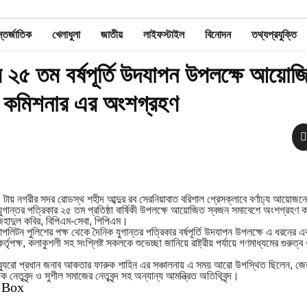
তর্জাতিক
খেলাধুলা
জাতীয়
লাইফস্টাইল
বিনোদন
তথ্যপ্রযুক্তি
ার ২৫ তম বর্ষপূর্তি উদযাপন উপলক্ষে আয়ো
 কমিশনার এর অংশগ্রহণ
য় নগরীর সদর রোডস্থ শহীদ আব্দুর রব সেরনিয়াবাত বরিশাল প্রেসক্লাবে বর্ণাঢ্য আয়োজনে
 যুগান্তর পত্রিকার ২৫ তম প্রতিষ্ঠা বার্ষিকী উপলক্ষে আয়োজিত স্বজন সমাবেশে অংশগ্রহণ 
িহাদুল কবির, বিপিএম-সেবা, পিপিএম।
পলিটন পুলিশের পক্ষ থেকে দৈনিক যুগান্তর পত্রিকার বর্ষপূর্তি উদযাপন উপলক্ষে এ ধরনের এ
ৃপক্ষ, কলাকুশলী সহ সংশ্লিষ্ট সকলকে শুভেচ্ছা জানিয়ে রাষ্ট্রীয় পর্যায়ে গণমাধ্যমের গুরুত্ব
র ব্যুরো প্রধান জনাব আকতার ফারুক শাহিন এর সঞ্চালনায় এ সময় আরো উপস্থিত ছিলেন, জে
 নেতৃবৃন্দ ও সুশীল সমাজের নেতৃবৃন্দ সহ অন্যান্য আমন্ত্রিত অতিথিবৃন্দ।
 Box