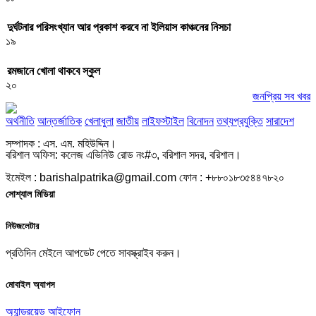
দুর্ঘটনার পরিসংখ্যান আর প্রকাশ করবে না ইলিয়াস কাঞ্চনের নিসচা
১৯
রমজানে খোলা থাকবে স্কুল
২০
জনপ্রিয় সব খবর
অর্থনীতি
আন্তর্জাতিক
খেলাধুলা
জাতীয়
লাইফস্টাইল
বিনোদন
তথ্যপ্রযুক্তি
সারাদেশ
সম্পাদক : এস. এম. মহিউদ্দিন।
বরিশাল অফিস: কলেজ এভিনিউ রোড নং#৩, বরিশাল সদর, বরিশাল।
ইমেইল : barishalpatrika@gmail.com ফোন : +৮৮০১৮৩৫৪৪৭৮২০
সোশ্যাল মিডিয়া
নিউজলেটার
প্রতিদিন মেইলে আপডেট পেতে সাবস্ক্রাইব করুন।
মোবাইল অ্যাপস
অ্যান্ড্রয়েড
আইফোন