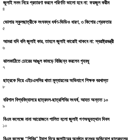
জুলাই সনদ নিয়ে প্রতারণা করলে পরিণতি ভালো হবে না: ফয়জুল করীম
৪
ভোলায় স্কুলছাত্রীকে সংঘবদ্ধ ধর্ষণ-ভিডিও ধারণ, ৩ কিশোর গ্রেফতার
৫
আমরা যদি বলি জুলাই কার, তাহলে জুলাই কারোই থাকবে না: স্বরাষ্ট্রমন্ত্রী
৬
ঝালকাঠিতে চোরের আঙুল কামড়ে বিচ্ছিন্ন করলেন গৃহবধূ
৭
ছাত্রকে দিয়ে এইচএসসির খাতা মূল্যায়নের অভিযাগে শিক্ষক বরখাস্ত
৮
বরিশাল বিশ্ববিদ্যালয়ে ছাত্রদল-ছাত্রশিবির সংঘর্ষ, আহত অন্তত ১০
৯
বিএম কলেজে নানা আয়োজনে পালিত হলো জুলাই গণঅভ্যুত্থান দিবস
১০
বিএম কলেজে “শিবির” ট্যাগ দিয়ে জুলাইয়ের অনুষ্ঠান বন্ধের অভিযোগ ছাত্রদলের