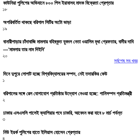
কাউনিয়া পুলিশের অভিযানে ৮০০ পিস ইয়াবাসহ মাদক বিক্রেতা গ্রেপ্তার
১৮
অপরিবর্তিত থাকছে বরিশাল সিটির অটো ভাড়া
১৯
বানারীপাড়ায় চাঁদাবাজি মামলায় বহিষ্কৃত যুবদল নেতা ওয়াসিম মৃধা গ্রেফতার, বাদীর দাবি
—‘মামলায় তার নাম দিইনি’
২০
সর্বশেষ সব খবর
দিনে দুপুরে লোপাট হচ্ছে বিশ্ববিদ্যালয়ের সম্পদ, নেই তদারকির কেউ
১
বরিশালের সঙ্গে রেল যোগাযোগ প্রতিষ্ঠার উদ্যোগ নেওয়া হচ্ছে: পানিসম্পদ প্রতিমন্ত্রী
২
ঢাকায় এসএসসি পাসেই ক্যাশিয়ার পদে চাকরি, আবেদন করা যাবে ৮ মার্চ পর্যন্ত
৩
নিউ ইয়র্ক পুলিশের হাতে ইলিয়াস হোসেন গ্রেপ্তার
৪