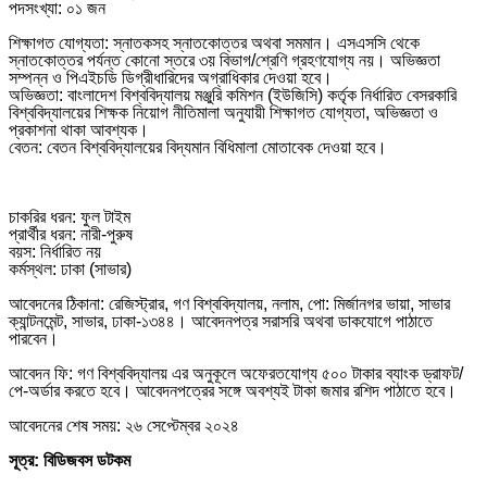
পদসংখ্যা: ০১ জন
শিক্ষাগত যোগ্যতা: স্নাতকসহ স্নাতকোত্তর অথবা সমমান। এসএসসি থেকে
স্নাতকোত্তর পর্যন্ত কোনো স্তরে ৩য় বিভাগ/শ্রেণি গ্রহণযোগ্য নয়। অভিজ্ঞতা
সম্পন্ন ও পিএইচডি ডিগ্রীধারিদের অগ্রাধিকার দেওয়া হবে।
অভিজ্ঞতা: বাংলাদেশ বিশ্ববিদ্যালয় মঞ্জুরি কমিশন (ইউজিসি) কর্তৃক নির্ধারিত বেসরকারি
বিশ্ববিদ্যালয়ের শিক্ষক নিয়োগ নীতিমালা অনুযায়ী শিক্ষাগত যোগ্যতা, অভিজ্ঞতা ও
প্রকাশনা থাকা আবশ্যক।
বেতন: বেতন বিশ্ববিদ্যালয়ের বিদ্যমান বিধিমালা মোতাবেক দেওয়া হবে।
চাকরির ধরন: ফুল টাইম
প্রার্থীর ধরন: নারী-পুরুষ
বয়স: নির্ধারিত নয়
কর্মস্থল: ঢাকা (সাভার)
আবেদনের ঠিকানা: রেজিস্ট্রার, গণ বিশ্ববিদ্যালয়, নলাম, পো: মির্জানগর ভায়া, সাভার
ক্যান্টনমেন্ট, সাভার, ঢাকা-১৩৪৪। আবেদনপত্র সরাসরি অথবা ডাকযোগে পাঠাতে
পারবেন।
আবেদন ফি: গণ বিশ্ববিদ্যালয় এর অনুকূলে অফেরতযোগ্য ৫০০ টাকার ব্যাংক ড্রাফট/
পে-অর্ডার করতে হবে। আবেদনপত্রের সঙ্গে অবশ্যই টাকা জমার রশিদ পাঠাতে হবে।
আবেদনের শেষ সময়: ২৬ সেপ্টেম্বর ২০২৪
সূত্র: বিডিজবস ডটকম