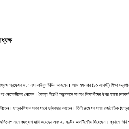
্যক্ষ
্যক্ষ প্রফেসর ড.এ.এস কাইয়ুম উদ্দিন আহমেদ। আজ মঙ্গলবার (১৩ আগস্ট) শিক্ষা মন্ত্রণা
ের নেতাকর্মীদের পোষেন। বৈষম্য বিরোধী আন্দোলনে সাধারণ শিক্ষার্থীদের উপর হামলা চলাকাল
ব খাটাতেন। ছাত্র-শিক্ষক সবার সাথে দুর্ব্যবহার করতেন। তিনি রুমে সব সময় রাজনৈতিক (ছ
নেকগুলো অভিযোগ এনে পদত্যাগ দাবি করেছেন এবং ২৪ ঘণ্টার আলটিমেটাম দিয়েছেন। প্রথমে তি