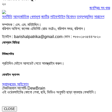
২০
জনপ্রিয় সব খবর
অর্থনীতি
আন্তর্জাতিক
খেলাধুলা
জাতীয়
লাইফস্টাইল
বিনোদন
তথ্যপ্রযুক্তি
সারাদেশ
সম্পাদক : এস. এম. মহিউদ্দিন।
বরিশাল অফিস: কলেজ এভিনিউ রোড নং#৩, বরিশাল সদর, বরিশাল।
ইমেইল : barishalpatrika@gmail.com ফোন : +৮৮০১৮৩৫৪৪৭৮২০
সোশ্যাল মিডিয়া
নিউজলেটার
প্রতিদিন মেইলে আপডেট পেতে সাবস্ক্রাইব করুন।
মোবাইল অ্যাপস
অ্যান্ড্রয়েড
আইফোন
টেকনিক্যাল সাপোর্টঃ DewBrain
এই ওয়েবসাইটের কোনো লেখা, ছবি, ভিডিও অনুমতি ছাড়া ব্যবহার বেআইনি।
CLOSE