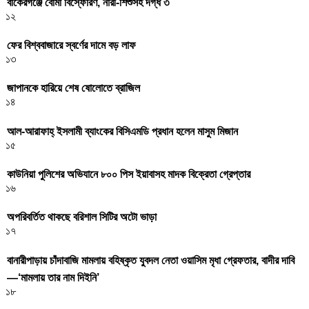
বাকেরগঞ্জে বোমা বিস্ফোরণ, নারী-শিশুসহ দগ্ধ ৩
১২
ফের বিশ্ববাজারে স্বর্ণের দামে বড় লাফ
১৩
জাপানকে হারিয়ে শেষ ষোলোতে ব্রাজিল
১৪
আল-আরাফাহ্ ইসলামী ব্যাংকের বিসিএমডি প্রধান হলেন মাসুম মিজান
১৫
কাউনিয়া পুলিশের অভিযানে ৮০০ পিস ইয়াবাসহ মাদক বিক্রেতা গ্রেপ্তার
১৬
অপরিবর্তিত থাকছে বরিশাল সিটির অটো ভাড়া
১৭
বানারীপাড়ায় চাঁদাবাজি মামলায় বহিষ্কৃত যুবদল নেতা ওয়াসিম মৃধা গ্রেফতার, বাদীর দাবি
—‘মামলায় তার নাম দিইনি’
১৮