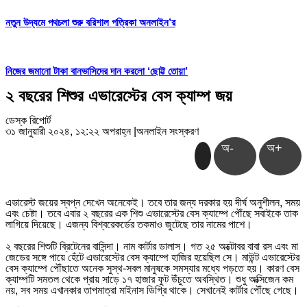
নতুন উদ্যমে পথচলা শুরু বরিশাল পত্রিকা অনলাইন’র
নিজের জমানো টাকা বানভাসিদের দান করলো ‘ছোট্ট তোয়া’
২ বছরের শিশুর এভারেস্টের বেস ক্যাম্প জয়
ডেস্ক রিপোর্ট
৩১ জানুয়ারী ২০২৪, ১২:২২ অপরাহ্ন
|
অনলাইন সংস্করণ
অ-
অ+
এভারেস্ট জয়ের স্বপ্ন দেখেন অনেকেই। তবে তার জন্য দরকার হয় দীর্ঘ অনুশীলন, সময়
এবং চেষ্টা। তবে এবার ২ বছরের এক শিশু এভারেস্টের বেস ক্যাম্পে পৌঁছে সবাইকে তাক
লাগিয়ে দিয়েছে। এজন্য বিশ্বরেকর্ডের তকমাও জুটেছে তার নামের পাশে।
২ বছরের শিশুটি ব্রিটেনের বাসিন্দা। নাম কার্টার ডালাস। গত ২৫ অক্টোবর বাবা রস এবং মা
জেডের সঙ্গে পায়ে হেঁটে এভারেস্টের বেস ক্যাম্পে হাজির হয়েছিল সে। মাউন্ট এভারেস্টের
বেস ক্যাম্পে পৌঁছাতে অনেক সুস্থ-সবল মানুষকে সমস্যার মধ্যে পড়তে হয়। কারণ বেস
ক্যাম্পটি সমতল থেকে প্রায় সাড়ে ১৭ হাজার ফুট উঁচুতে অবস্থিত। শুধু অক্সিজেন কম
নয়, সব সময় এখানকার তাপমাত্রা মাইনাস ডিগ্রি থাকে। সেখানেই কার্টার পৌঁছে গেছে।