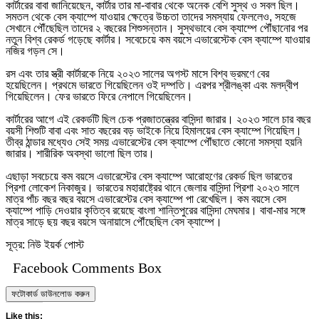
কার্টারের বাবা জানিয়েছেন, কার্টার তার মা-বাবার থেকে অনেক বেশি সুস্থ ও সবল ছিল।
সমতল থেকে বেস ক্যাম্পে যাওয়ার ক্ষেত্রে উচ্চতা তাদের সমস্যায় ফেললেও, সহজে
সেখানে পৌঁছেছিল তাদের ২ বছরের শিশুসন্তান। সুস্থভাবে বেস ক্যাম্পে পৌঁছানোর পর
নতুন বিশ্ব রেকর্ড গড়েছে কার্টার। সবেচেয়ে কম বয়সে এভারেস্টেক বেস ক্যাম্পে যাওয়ার
নজির গড়ল সে।
রস এবং তার স্ত্রী কার্টারকে নিয়ে ২০২৩ সালের অগস্ট মাসে বিশ্ব ভ্রমণে বের
হয়েছিলেন। প্রথমে ভারতে গিয়েছিলেন ওই দম্পতি। এরপর শ্রীলঙ্কা এবং মলদ্বীপ
গিয়েছিলেন। ফের ভারতে ফিরে নেপালে গিয়েছিলেন।
কার্টারের আগে এই রেকর্ডটি ছিল চেক প্রজাতন্ত্রের বাসিন্দা জারার। ২০২৩ সালে চার বছর
বয়সী শিশুটি বাবা এবং সাত বছরের বড় ভাইকে নিয়ে হিমালয়ের বেস ক্যাম্পে গিয়েছিল।
তীব্র ঠান্ডার মধ্যেও সেই সময় এভারেস্টের বেস ক্যাম্পে পৌঁছাতে কোনো সমস্যা হয়নি
জারার। শারীরিক অবস্থা ভালো ছিল তার।
এছাড়া সবচেয়ে কম বয়সে এভারেস্টের বেস ক্যাম্পে আরোহণের রেকর্ড ছিল ভারতের
প্রিশা লোকেশ নিকাজুর। ভারতের মহারাষ্ট্রের থানে জেলার বাসিন্দা প্রিশা ২০২৩ সালে
মাত্র পাঁচ বছর বছর বয়সে এভারেস্টের বেস ক্যাম্পে পা রেখেছিল। কম বয়সে বেস
ক্যাম্পে পাড়ি দেওয়ার কৃতিত্ব রয়েছে বাংলা শান্তিপুরের বাসিন্দা মেঘমার। বাবা-মার সঙ্গে
মাত্র সাড়ে ছয় বছর বয়সে অনায়াসে পৌঁছেছিল বেস ক্যাম্পে।
সূত্র: নিউ ইয়র্ক পোস্ট
Facebook Comments Box
ফটোকার্ড ডাউনলোড করুন
Like this: