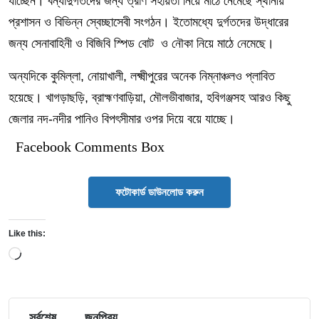
যাচ্ছেন। বন্যাদুর্গতদের জন্য ত্রাণ সহায়তা নিয়ে মাঠে নেমেছে স্থানীয়
প্রশাসন ও বিভিন্ন স্বেচ্ছাসেবী সংগঠন। ইতোমধ্যে দুর্গতদের উদ্ধারের
জন্য সেনাবাহিনী ও বিজিবি স্পিড বোট ও নৌকা নিয়ে মাঠে নেমেছে।
অন্যদিকে কুমিল্লা, নোয়াখালী, লক্ষ্মীপুরের অনেক নিম্নাঞ্চলও প্লাবিত
হয়েছে। খাগড়াছড়ি, ব্রাহ্মণবাড়িয়া, মৌলভীবাজার, হবিগঞ্জসহ আরও কিছু
জেলার নদ-নদীর পানিও বিপৎসীমার ওপর দিয়ে বয়ে যাচ্ছে।
Facebook Comments Box
ফটোকার্ড ডাউনলোড করুন
Like this:
Loading…
সর্বশেষ
জনপ্রিয়