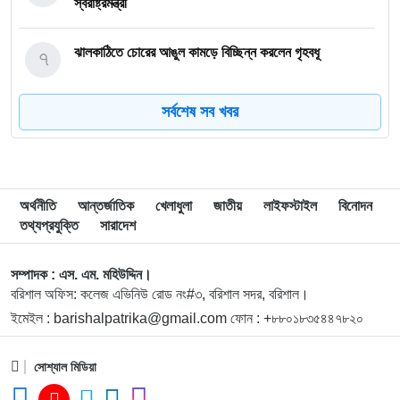
স্বরাষ্ট্রমন্ত্রী
৭
ঝালকাঠিতে চোরের আঙুল কামড়ে বিচ্ছিন্ন করলেন গৃহবধূ
সর্বশেষ সব খবর
৮
ছাত্রকে দিয়ে এইচএসসির খাতা মূল্যায়নের অভিযাগে শিক্ষক বরখাস্ত
৯
বরিশাল বিশ্ববিদ্যালয়ে ছাত্রদল-ছাত্রশিবির সংঘর্ষ, আহত অন্তত ১০
অর্থনীতি
আন্তর্জাতিক
খেলাধুলা
জাতীয়
লাইফস্টাইল
বিনোদন
তথ্যপ্রযুক্তি
সারাদেশ
১০
বিএম কলেজে নানা আয়োজনে পালিত হলো জুলাই গণঅভ্যুত্থান
দিবস
সম্পাদক : এস. এম. মহিউদ্দিন।
বরিশাল অফিস: কলেজ এভিনিউ রোড নং#৩, বরিশাল সদর, বরিশাল।
ইমেইল : barishalpatrika@gmail.com ফোন : +৮৮০১৮৩৫৪৪৭৮২০
১১
বিএম কলেজে “শিবির” ট্যাগ দিয়ে জুলাইয়ের অনুষ্ঠান বন্ধের
অভিযোগ ছাত্রদলের বিরুদ্ধে
সোশ্যাল মিডিয়া
১২
সরকারি বিএম কলেজ যুব রেড ক্রিসেন্টের অরিয়েন্টেশন ও নবীনবরণ