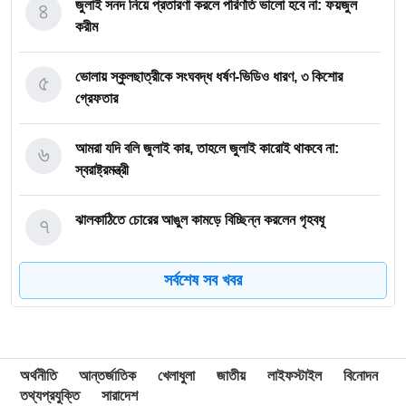
৪
জুলাই সনদ নিয়ে প্রতারণা করলে পরিণতি ভালো হবে না: ফয়জুল
করীম
৫
ভোলায় স্কুলছাত্রীকে সংঘবদ্ধ ধর্ষণ-ভিডিও ধারণ, ৩ কিশোর
গ্রেফতার
৬
আমরা যদি বলি জুলাই কার, তাহলে জুলাই কারোই থাকবে না:
স্বরাষ্ট্রমন্ত্রী
৭
ঝালকাঠিতে চোরের আঙুল কামড়ে বিচ্ছিন্ন করলেন গৃহবধূ
সর্বশেষ সব খবর
৮
ছাত্রকে দিয়ে এইচএসসির খাতা মূল্যায়নের অভিযাগে শিক্ষক বরখাস্ত
৯
বরিশাল বিশ্ববিদ্যালয়ে ছাত্রদল-ছাত্রশিবির সংঘর্ষ, আহত অন্তত ১০
অর্থনীতি
আন্তর্জাতিক
খেলাধুলা
জাতীয়
লাইফস্টাইল
বিনোদন
তথ্যপ্রযুক্তি
সারাদেশ