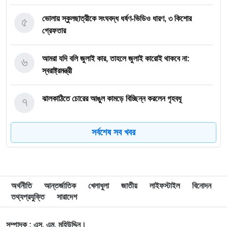
৫
ভোলায় স্কুলছাত্রীকে সংঘবদ্ধ ধর্ষণ-ভিডিও ধারণ, ৩ কিশোর
গ্রেফতার
৬
আমরা যদি বলি জুলাই কার, তাহলে জুলাই কারোই থাকবে না:
স্বরাষ্ট্রমন্ত্রী
৭
ঝালকাঠিতে চোরের আঙুল কামড়ে বিচ্ছিন্ন করলেন গৃহবধূ
সর্বশেষ সব খবর
৮
ছাত্রকে দিয়ে এইচএসসির খাতা মূল্যায়নের অভিযাগে শিক্ষক বরখাস্ত
৯
বরিশাল বিশ্ববিদ্যালয়ে ছাত্রদল-ছাত্রশিবির সংঘর্ষ, আহত অন্তত ১০
অর্থনীতি
আন্তর্জাতিক
খেলাধুলা
জাতীয়
লাইফস্টাইল
বিনোদন
তথ্যপ্রযুক্তি
সারাদেশ
১০
বিএম কলেজে নানা আয়োজনে পালিত হলো জুলাই গণঅভ্যুত্থান
দিবস
সম্পাদক : এস. এম. মহিউদ্দিন।