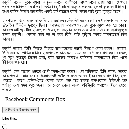
রব্বানী বলেন, বুকে ব্যথা অনুভব করলে তামিমকে হাসপাতালে নেয়া হয়। সেখানে
প্রাথমিক চিকিৎসা দেয়া হয়। তখন কিছুটা ভালো অনুভব করলেও হালকা বুকে ব্যথা ছিল।
তখন তামিম নিজেই রাজধানীর একটি হাসপাতালে তাকে নেয়ার অভিপ্রায় ব্যক্ত করেন।
হাসপাতাল থেকে তখন তাকে নিয়ে যাওয়া হয় হেলিকপ্টারের কাছে। সেটা হাসপাতাল থেকে
দুই-তিন মিনিটের দূরত্বে ছিল। এরইমধ্যে আবারও প্রচণ্ড বুকে ব্যথা শুরু হয় তার।
আবারও হার্ট অ্যাটাক হয়েছে তামিমের, তা অনুমান করেন সঙ্গে থাকা নার্স এবং অ্যাম্বুলেন্স
চালক রব্বানী। কোনো সময় নষ্ট না করে তিনি গাড়ি ঘুড়িয়ে আবার হাসপাতালে চলে
আসেন।
রব্বানী জানান, তিনি ফিরতে ফিরতে হাসপাতালের জরুরি বিভাগে ফোন করেন। জানান,
তিনি আবারও তামিমকে নিয়ে হাসপাতালে আসছেন। যেন সব রেডি করে রাখা হয়। যেহেতু
খুব স্বল্প দূরত্বে ছিলেন তারা, তাই দ্রুতই আবারও তামিমকে হাসপাতালে নিয়ে এসে
চিকিৎসা শুরু হয়।
রব্বানী এমন অনেক গুরুতর রোগী আনা-নেয়া করেন। সে অভিজ্ঞতা তিনি বলেন, শুরুতে
আকাশপথে ঢাকায় নেয়ার সিদ্ধান্তেই অটল থাকলে তামিম ইকবালের খারাপ কিছু হতে
পারতো। কারণ হেলিকপ্টারে তোলা থেকে শুরু করে ঢাকায় হাসপাতালে চিকিৎসা শুরু
পর্যন্ত বেশ সময় প্রয়োজন। তা লেগে গেলে আরও পরিস্থিতি খারাপের দিকে যেতে
পারতো।
Facebook Comments Box
ফটোকার্ড ডাউনলোড করুন
Like this:
Loading…