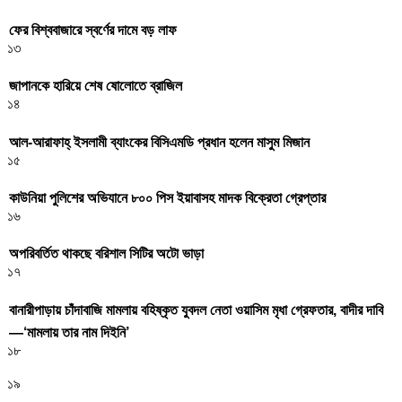
ফের বিশ্ববাজারে স্বর্ণের দামে বড় লাফ
১৩
জাপানকে হারিয়ে শেষ ষোলোতে ব্রাজিল
১৪
আল-আরাফাহ্ ইসলামী ব্যাংকের বিসিএমডি প্রধান হলেন মাসুম মিজান
১৫
কাউনিয়া পুলিশের অভিযানে ৮০০ পিস ইয়াবাসহ মাদক বিক্রেতা গ্রেপ্তার
১৬
অপরিবর্তিত থাকছে বরিশাল সিটির অটো ভাড়া
১৭
বানারীপাড়ায় চাঁদাবাজি মামলায় বহিষ্কৃত যুবদল নেতা ওয়াসিম মৃধা গ্রেফতার, বাদীর দাবি
—‘মামলায় তার নাম দিইনি’
১৮
১৯