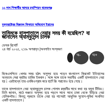
২২ লাখ শিক্ষার্থীর আসরে চ্যাম্পিয়ন বাকেরগঞ্জ
যুক্তরাষ্ট্রের বিরুদ্ধে ফিফাতে অভিযোগ ইরানের
তামিমকে হাসপাতালে নেয়ার সময় কী হয়েছিল? যা
জানালেন অ্যাম্বুলেন্স চালক
ডেস্ক রিপোর্ট
২৪ মার্চ ২০২৫, ২:৩৯ অপরাহ্ন
|
অনলাইন সংস্করণ
অ-
অ+
বিকেএসপিতে খেলার সময় হঠাৎ অসুস্থ হয়ে পড়েন বাংলাদেশ ক্রিকেট ইতিহাসের
অন্যতম সেরা ব্যাটার তামিম ইকবাল। সঙ্গে সঙ্গে তাকে স্থানীয় একটি হাসপাতালে নেয়া
হয়। এরইমধ্যে তার এনজিওগ্রাম করে হার্টে রিং পরানোও হয়ে গেছে।
তাকে হাসপাতালে নেয়া অ্যাম্বুলেন্স চালক গোলাম রব্বানীর সাথে কথা হয় যমুনা টিভির।
তিনি জানান, মাঠে শুরুতে অসুস্থ হয়ে পড়লে সাথে সাথে ঢাকা থেকে উড়িয়ে নেয়া
হেলিকপ্টার। কিন্তু প্রথমে তাকে নেয়া হয় পাশেরই আধুনিক সুযোগ-সুবিধা সংবলিত
একটি হাসপাতালে।