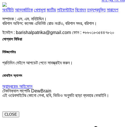
অর্থনীতি
আন্তর্জাতিক
খেলাধুলা
জাতীয়
লাইফস্টাইল
বিনোদন
তথ্যপ্রযুক্তি
সারাদেশ
সম্পাদক : এস. এম. মহিউদ্দিন।
বরিশাল অফিস: কলেজ এভিনিউ রোড নং#৩, বরিশাল সদর, বরিশাল।
ইমেইল : barishalpatrika@gmail.com ফোন : +৮৮০১৮৩৫৪৪৭৮২০
সোশ্যাল মিডিয়া
নিউজলেটার
প্রতিদিন মেইলে আপডেট পেতে সাবস্ক্রাইব করুন।
মোবাইল অ্যাপস
অ্যান্ড্রয়েড
আইফোন
টেকনিক্যাল সাপোর্টঃ DewBrain
এই ওয়েবসাইটের কোনো লেখা, ছবি, ভিডিও অনুমতি ছাড়া ব্যবহার বেআইনি।
CLOSE