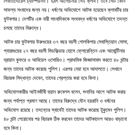
লিবার্তাদোরেস চ্যাম্পিয়নও। হঠাৎ আলোচনায় সেই ক্লাব। তবে সেটি কোন
সাফল্য সংবাদের জন্য নয়। ধর্ষণের অভিযোগে আটক হয়েছেন ক্লাবটির
চা
র
ফুটবলার। দেশটির এক নারী সাংবাদিককে সংঘবদ্ধ ধর্ষণের অভিযোগে তদন্ত
চলছে তাদের বিরুদ্ধে।
আটক
চা
র ফুটবলার উরুগুয়ের ৩৭ বছর বয়সী গোলকিপার সেবাস্তিয়ান সোসা,
প্যারাগুয়ের ২৭ বছর বয়সী মিডফিল্ডার হোসে ফ্লোরেন্তিন এবং আর্জেন্টিনার
ব্রায়ান কুফরে ও আবিয়েল ওসোরিও। প্রাথমিক জিজ্ঞাসাবাদ করতে ৪৮ ঘন্টার
জন্য তাদের আটক করেছে পুলিশ। এরপর নেয়া হবে আদালতে। সেখানে
বি
চা
রক সিদ্ধান্ত দেবেন, তাদের গ্রেপ্তার করা হবে কিনা।
অভিযোগকারীর আইনজীবী হুয়ান রু
বেল
স বলেন, শুনানির আগে আটক করার
জন্য পর্যাপ্ত প্রমাণ আছে। তাদের বিরুদ্ধে যৌন হয়রানি ও ধর্ষনের
অভিযোগ রয়েছে। তদন্তের স্বার্থেই তাদের আটক করেছে টুকুমেন পুলিশ।
৪৮ ঘন্টা পেরোনোর পর বি
চা
রক ঠিক করবেন তাদের আটকাদেশ আরও বাড়ানো
হবে কিনা।