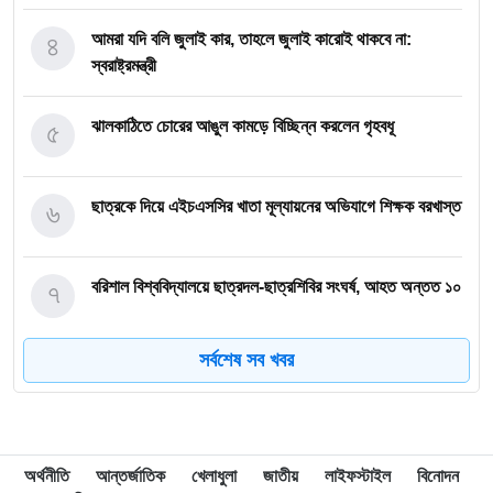
৪
আমরা যদি বলি জুলাই কার, তাহলে জুলাই কারোই থাকবে না:
স্বরাষ্ট্রমন্ত্রী
৫
ঝালকাঠিতে চোরের আঙুল কামড়ে বিচ্ছিন্ন করলেন গৃহবধূ
৬
ছাত্রকে দিয়ে এইচএসসির খাতা মূল্যায়নের অভিযাগে শিক্ষক বরখাস্ত
৭
বরিশাল বিশ্ববিদ্যালয়ে ছাত্রদল-ছাত্রশিবির সংঘর্ষ, আহত অন্তত ১০
সর্বশেষ সব খবর
৮
বিএম কলেজে নানা আয়োজনে পালিত হলো জুলাই গণঅভ্যুত্থান
দিবস
৯
বিএম কলেজে “শিবির” ট্যাগ দিয়ে জুলাইয়ের অনুষ্ঠান বন্ধের
অর্থনীতি
আন্তর্জাতিক
খেলাধুলা
জাতীয়
লাইফস্টাইল
বিনোদন
অভিযোগ ছাত্রদলের বিরুদ্ধে