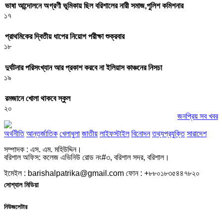
ভাষা আন্দোলনে অগ্রণী ভূমিকায় ছিল বরিশালের নারী সমাজ,পুলিশ কমিশনার
১৭
প্রাথমিকের দ্বিতীয় ধাপের নিয়োগ পরীক্ষা শুক্রবার
১৮
দুর্ঘটনার পরিসংখ্যান আর প্রকাশ করবে না ইলিয়াস কাঞ্চনের নিসচা
১৯
রমজানে খোলা থাকবে স্কুল
২০
জনপ্রিয় সব খবর
অর্থনীতি
আন্তর্জাতিক
খেলাধুলা
জাতীয়
লাইফস্টাইল
বিনোদন
তথ্যপ্রযুক্তি
সারাদেশ
সম্পাদক : এস. এম. মহিউদ্দিন।
বরিশাল অফিস: কলেজ এভিনিউ রোড নং#৩, বরিশাল সদর, বরিশাল।
ইমেইল : barishalpatrika@gmail.com ফোন : +৮৮০১৮৩৫৪৪৭৮২০
সোশ্যাল মিডিয়া
নিউজলেটার