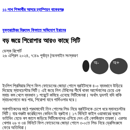
২২ লাখ শিক্ষার্থীর আসরে চ্যাম্পিয়ন বাকেরগঞ্জ
যুক্তরাষ্ট্রের বিরুদ্ধে ফিফাতে অভিযোগ ইরানের
বড় জয়ে শিরোপার আরও কাছে সিটি
ডেস্ক রিপোর্ট
২৬ এপ্রিল ২০২৪, ৭:৪৯ পূর্বাহ্ন
|
অনলাইন সংস্করণ
অ-
অ+
ইংলিশ প্রিমিয়ার লিগে ফিল ফোডেনের জোড়া গোলে ব্রাইটনকে ৪-০ ব্যবধানে উড়িয়ে
দিয়েছে ম্যানচেস্টার সিটি। এই জয়ে লিগ টেবিলের শীর্ষে থাকা আর্সেনালের চেয়ে এক
ম্যাচ কম খেলে ব্যবধান ১ পয়েন্টে কমিয়ে এনেছে সিটিজেনরা। অর্থাৎ দুদলই যদি বাকি
ম্যাচগুলোতে জয় পায়, শিরোপা যাবে গার্দিওলার ঘরে।
স্বাগতিকদের মাঠে প্রথমার্ধেই তিন গোলের লিড নিয়ে ব্রাইটনকে চেপে ধরে ম্যানচেস্টার
সিটি। যার শুরুটা করেছিলেন কেভিন ডি ব্রুইনা। ১৭ মিনিটে কাইল ওয়াকারের ক্রসে
ডাইভিং হেডে বল জালে জড়িয়ে সিটিজেনদের এগিয়ে দেন এই বেলজিয়ান তারকা। এরপর
খেলার ২৬ ও ৩৪ মিনিটে ফিল ফোডেনের জোড়া গোলে ৩-০তে লিড নিয়ে ড্রেসিংরুমে
ফেরে অতিথিরা।