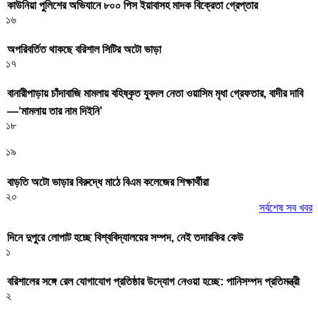
কাউনিয়া পুলিশের অভিযানে ৮০০ পিস ইয়াবাসহ মাদক বিক্রেতা গ্রেপ্তার
১৬
অপরিবর্তিত থাকছে বরিশাল সিটির অটো ভাড়া
১৭
বানারীপাড়ায় চাঁদাবাজি মামলায় বহিষ্কৃত যুবদল নেতা ওয়াসিম মৃধা গ্রেফতার, বাদীর দাবি
—‘মামলায় তার নাম দিইনি’
১৮
১৯
বাড়তি অটো ভাড়ার বিরুদ্ধে মাঠে বিএম কলেজের শিক্ষার্থীরা
২০
সর্বশেষ সব খবর
দিনে দুপুরে লোপাট হচ্ছে বিশ্ববিদ্যালয়ের সম্পদ, নেই তদারকির কেউ
১
বরিশালের সঙ্গে রেল যোগাযোগ প্রতিষ্ঠার উদ্যোগ নেওয়া হচ্ছে: পানিসম্পদ প্রতিমন্ত্রী
২