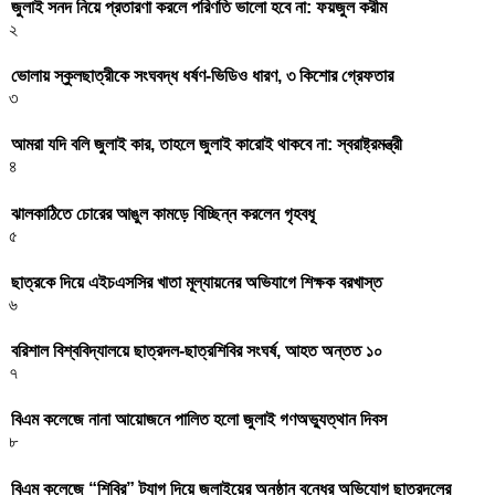
জুলাই সনদ নিয়ে প্রতারণা করলে পরিণতি ভালো হবে না: ফয়জুল করীম
২
ভোলায় স্কুলছাত্রীকে সংঘবদ্ধ ধর্ষণ-ভিডিও ধারণ, ৩ কিশোর গ্রেফতার
৩
আমরা যদি বলি জুলাই কার, তাহলে জুলাই কারোই থাকবে না: স্বরাষ্ট্রমন্ত্রী
৪
ঝালকাঠিতে চোরের আঙুল কামড়ে বিচ্ছিন্ন করলেন গৃহবধূ
৫
ছাত্রকে দিয়ে এইচএসসির খাতা মূল্যায়নের অভিযাগে শিক্ষক বরখাস্ত
৬
বরিশাল বিশ্ববিদ্যালয়ে ছাত্রদল-ছাত্রশিবির সংঘর্ষ, আহত অন্তত ১০
৭
বিএম কলেজে নানা আয়োজনে পালিত হলো জুলাই গণঅভ্যুত্থান দিবস
৮
বিএম কলেজে “শিবির” ট্যাগ দিয়ে জুলাইয়ের অনুষ্ঠান বন্ধের অভিযোগ ছাত্রদলের