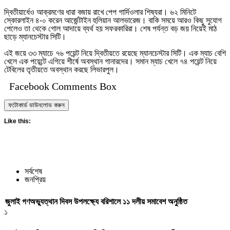
দ্বিতীয়ার্ধেও আক্রমণের ধারা বজায় রাখে পেপ গার্দিওলার শিষ্যরা। ৬২ মিনিটে
স্কোরলাইন ৪-০ করেন আর্জেন্টাইন হুলিয়ান আলভারেজ। বাকি সময়ে আরও কিছু সুযোগ
পেলেও তা থেকে গোল আদায়ে ব্যর্থ হয় সফরকারিরা। শেষ পর্যন্ত বড় জয় নিয়েই মাঠ
ছাড়ে ম্যানচেস্টার সিটি।
এই জয়ে ৩৩ ম্যাচে ৭৬ পয়েন্ট নিয়ে দ্বিতীয়তে রয়েছে ম্যানচেস্টার সিটি। এক ম্যাচ বেশি
খেলে এক পয়েন্টে এগিয়ে শীর্ষে অবস্থান গানারদের। সমান ম্যাচ খেলে ৭৪ পয়েন্ট নিয়ে
টেবিলের তৃতীয়তে অবস্থান করছে লিভারপুল।
Facebook Comments Box
ফটোকার্ড ডাউনলোড করুন
Like this:
সর্বশেষ
জনপ্রিয়
জুলাই গণঅভ্যুত্থান দিবস উপলক্ষ্যে বরিশালে ১১ দলীয় সমাবেশ অনুষ্ঠিত
১