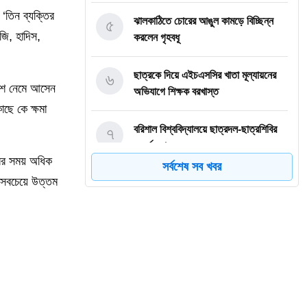
‘তিন ব্যক্তির
৫
ঝালকাঠিতে চোরের আঙুল কামড়ে বিচ্ছিন্ন
জি, হাদিস,
করলেন গৃহবধূ
৬
ছাত্রকে দিয়ে এইচএসসির খাতা মূল্যায়নের
কাশে নেমে আসেন
অভিযাগে শিক্ষক বরখাস্ত
ছে কে ক্ষমা
৭
বরিশাল বিশ্ববিদ্যালয়ে ছাত্রদল-ছাত্রশিবির
সংঘর্ষ, আহত অন্তত ১০
ের সময় অধিক
সর্বশেষ সব খবর
 সবচেয়ে উত্তম
৮
বিএম কলেজে নানা আয়োজনে পালিত হলো
জুলাই গণঅভ্যুত্থান দিবস
৯
বিএম কলেজে “শিবির” ট্যাগ দিয়ে জুলাইয়ের
অনুষ্ঠান বন্ধের অভিযোগ ছাত্রদলের বিরুদ্ধে
১০
সরকারি বিএম কলেজ যুব রেড ক্রিসেন্টের