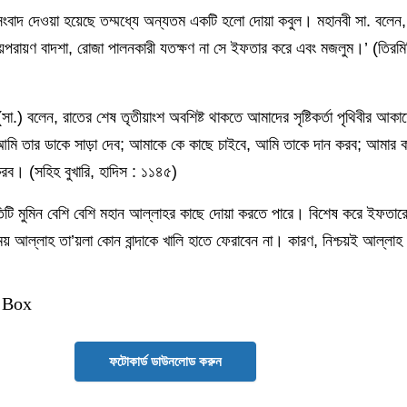
সংবাদ দেওয়া হয়েছে তম্মধ্যে অন্যতম একটি হলো দোয়া কবুল। মহানবী সা. বলেন, 
্যায়পরায়ণ বাদশা, রোজা পালনকারী যতক্ষণ না সে ইফতার করে এবং মজলুম।’ (তিরমি
দ (সা.) বলেন, রাতের শেষ তৃতীয়াংশ অবশিষ্ট থাকতে আমাদের সৃষ্টিকর্তা পৃথিবীর আ
ি তার ডাকে সাড়া দেব; আমাকে কে কাছে চাইবে, আমি তাকে দান করব; আমার কা
 করব। (সহিহ বুখারি, হাদিস : ১১৪৫)
তিটি মুমিন বেশি বেশি মহান আল্লাহর কাছে দোয়া করতে পারে। বিশেষ করে ইফতার
াময় আল্লাহ তা’য়লা কোন বান্দাকে খালি হাতে ফেরাবেন না। কারণ, নিশ্চয়ই আল্লাহ
 Box
ফটোকার্ড ডাউনলোড করুন