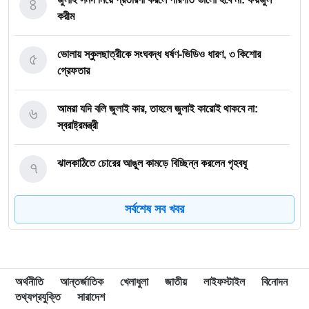
৪
করীম
৫
ভোলায় স্কুলছাত্রীকে সংঘবদ্ধ ধর্ষণ-ভিডিও ধারণ, ৩ কিশোর
গ্রেফতার
৬
আমরা যদি বলি জুলাই কার, তাহলে জুলাই কারোই থাকবে না:
স্বরাষ্ট্রমন্ত্রী
৭
ঝালকাঠিতে চোরের আঙুল কামড়ে বিচ্ছিন্ন করলেন গৃহবধূ
সর্বশেষ সব খবর
৮
ছাত্রকে দিয়ে এইচএসসির খাতা মূল্যায়নের অভিযাগে শিক্ষক বরখাস্ত
৯
বরিশাল বিশ্ববিদ্যালয়ে ছাত্রদল-ছাত্রশিবির সংঘর্ষ, আহত অন্তত ১০
অর্থনীতি
আন্তর্জাতিক
খেলাধুলা
জাতীয়
লাইফস্টাইল
বিনোদন
তথ্যপ্রযুক্তি
সারাদেশ